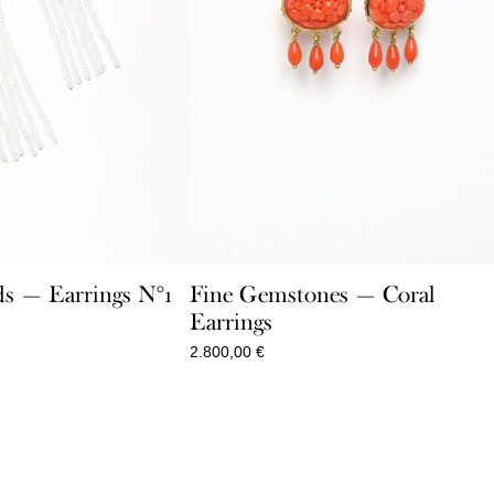
s — Earrings N°1
Fine Gemstones — Coral
Earrings
2.800,00
€