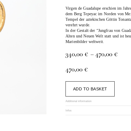
Virgen de Guadalupe erschien im Jahr
dem Berg Tepeyac im Norden von Mexi
Tempel der aztekischen Göttin Tonantzi
verehrt wurde.
In der Gestalt der “Jungfrau von Gua
Alten und Neuen Welt statt und ist heu
Marienbilder weltweit.
Pric
340,00
€
–
470,00
€
rang
340,
470,00
€
thro
470,
Alternat
ADD TO BASKET
Additional information
Infos