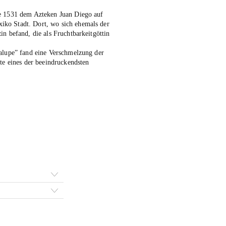
e 1531 dem Azteken Juan Diego auf
ko Stadt. Dort, wo sich ehemals der
n befand, die als Fruchtbarkeitgöttin
dalupe” fand eine Verschmelzung der
te eines der beeindruckendsten
e
e:
00 €
ugh
00 €
ive: