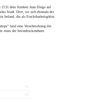
e 1531 dem Azteken Juan Diego auf
ko Stadt. Dort, wo sich ehemals der
n befand, die als Fruchtbarkeitgöttin
dalupe” fand eine Verschmelzung der
te eines der beeindruckendsten
ce
ge:
,00 €
ough
70,00 €
ive: