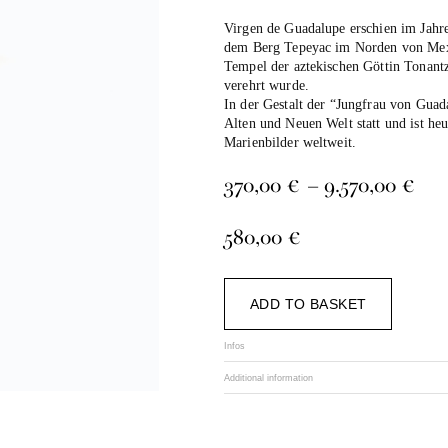
Virgen de Guadalupe erschien im Jahr
dem Berg Tepeyac im Norden von Mexi
Tempel der aztekischen Göttin Tonantzi
verehrt wurde.
In der Gestalt der “Jungfrau von Gua
Alten und Neuen Welt statt und ist heu
Marienbilder weltweit.
Pri
370,00
€
–
9.570,00
€
ran
370
580,00
€
thr
9.5
Alternat
ADD TO BASKET
Infos
Additional information