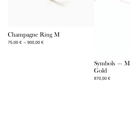
Champagne Ring M
Price
75,00
€
–
900,00
€
range:
75,00 €
through
Symbols — M
900,00 €
Gold
870,00
€