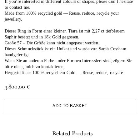
If you’re interested in different colours or shapes, please don’t hesitate
to contact me.
Made from 100% recycled gold — Reuse, reduce, recycle your
jewellery.
Dieser Ring in Form einer kleinen Tiara ist mit 2,27 ct tiefblauem
Saphir besetzt und in 18k Gold gegossen.
Größe 57 – Die Größe kann nicht angepasst werden.
Dieses Schmuckstück ist ein Unikat und wurde von Sarah Cossham
handgefertigt.
Wenn Sie an anderen Farben oder Formen interessiert sind, zögern Sie
bitte nicht, mich zu kontaktieren.
Hergestellt aus 100 % recyceltem Gold — Reuse, reduce, recycle
3.800,00
€
Al
ADD TO BASKET
Related Products