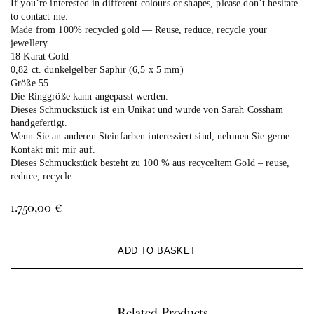
If you’re interested in different colours or shapes, please don’t hesitate
to contact me.
Made from 100% recycled gold — Reuse, reduce, recycle your
jewellery.
18 Karat Gold
0,82 ct. dunkelgelber Saphir (6,5 x 5 mm)
Größe 55
Die Ringgröße kann angepasst werden.
Dieses Schmuckstück ist ein Unikat und wurde von Sarah Cossham
handgefertigt.
Wenn Sie an anderen Steinfarben interessiert sind, nehmen Sie gerne
Kontakt mit mir auf.
Dieses Schmuckstück besteht zu 100 % aus recyceltem Gold – reuse,
reduce, recycle
1.750,00
€
Al
ADD TO BASKET
Related Products