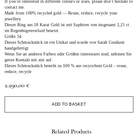
If you’re interested in different colours or sizes, please don’t hesitate to
contact me.
Made from 100% recycled gold — Reuse, reduce, recycle your
jewellery.
Dieser Ring aus 18 Karat Gold ist mit Saphiren von insgesamt 2,21 ct.
im Regenbogenverlauf besetzt.
Größe 54.
Dieses Schmuckstück ist ein Unikat und wurde von Sarah Cossham
handgefertigt.
Wenn Sie an anderen Farben oder Größen interessiert sind, nehmen Sie
gerne Kontakt mit mir auf.
Dieses Schmuckstück besteht zu 100 % aus recyceltem Gold – reuse,
reduce, recycle
2.290,00
€
Al
ADD TO BASKET
Related Products