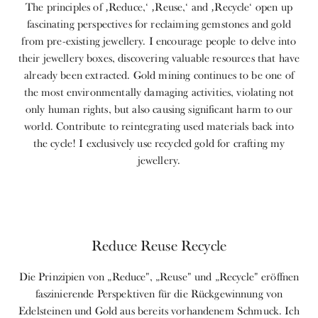
The principles of ‚Reduce,‘ ‚Reuse,‘ and ‚Recycle‘ open up
fascinating perspectives for reclaiming gemstones and gold
from pre-existing jewellery. I encourage people to delve into
their jewellery boxes, discovering valuable resources that have
already been extracted. Gold mining continues to be one of
the most environmentally damaging activities, violating not
only human rights, but also causing significant harm to our
world. Contribute to reintegrating used materials back into
the cycle! I exclusively use recycled gold for crafting my
jewellery.
Reduce Reuse Recycle
Die Prinzipien von „Reduce", „Reuse" und „Recycle" eröffnen
faszinierende Perspektiven für die Rückgewinnung von
Edelsteinen und Gold aus bereits vorhandenem Schmuck. Ich