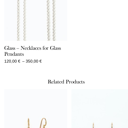
Glass – Necklaces for Glass
Pendants
Price
120,00
€
–
350,00
€
range:
120,00 €
through
Related Products
350,00 €