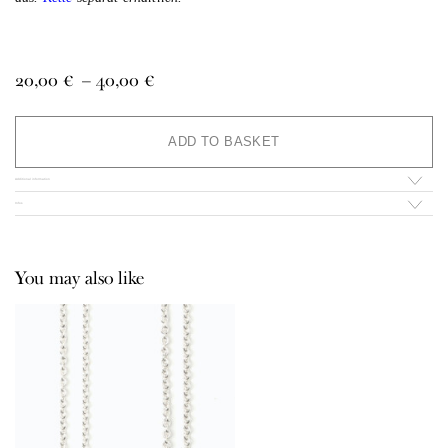
Price
20,00
€
–
40,00
€
range:
20,00 €
Al
through
ADD TO BASKET
40,00 €
Additional information
Infos
You may also like