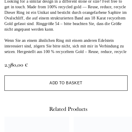
Looking for a similar design in a different stone or size? Feel free to
get in touch. Made from 100% recycled gold — Reuse, reduce, recycle
Dieser Ring ist ein Unikat und besticht durch orangefarbene Saphire im
Ovalschliff, die auf einem strukturierten Band aus 18 Karat recyceltem
Gold gefasst sind. Ringgröße 54 – bitte beachten Sie, dass die Größe
nicht angepasst werden kann.
Wenn Sie an einem ähnlichen Ring mit einem anderen Edelstein
interessiert sind, zögern Sie bitte nicht, sich mit mir in Verbindung zu
setzen. Hergestellt aus 100 % recyceltem Gold – Reuse, reduce, recycle
2.380,00
€
Al
ADD TO BASKET
Related Products